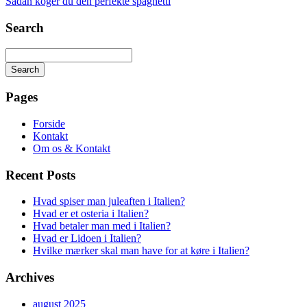
Sådan koger du den perfekte spaghetti
Search
Search
Searching
is
Pages
in
progress
Forside
Kontakt
Om os & Kontakt
Recent Posts
Hvad spiser man juleaften i Italien?
Hvad er et osteria i Italien?
Hvad betaler man med i Italien?
Hvad er Lidoen i Italien?
Hvilke mærker skal man have for at køre i Italien?
Archives
august 2025