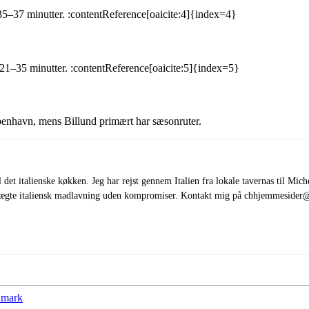
 35–37 minutter. :contentReference[oaicite:4]{index=4}
 21–35 minutter. :contentReference[oaicite:5]{index=5}
øbenhavn, mens Billund primært har sæsonruter.
 det italienske køkken. Jeg har rejst gennem Italien fra lokale tavernas til Mich
om ægte italiensk madlavning uden kompromiser. Kontakt mig på cbhjemmeside
anmark