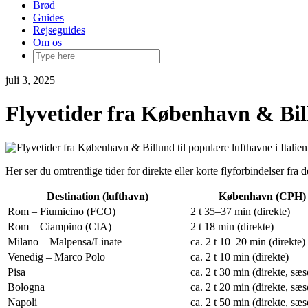
Brød
Guides
Rejseguides
Om os
juli 3, 2025
Flyvetider fra København & Bill
Her ser du omtrentlige tider for direkte eller korte flyforbindelser fra 
Destination (lufthavn)
København (CPH)
Rom – Fiumicino (FCO)
2 t 35–37 min (direkte)
Rom – Ciampino (CIA)
2 t 18 min (direkte)
Milano – Malpensa/Linate
ca. 2 t 10–20 min (direkte)
Venedig – Marco Polo
ca. 2 t 10 min (direkte)
Pisa
ca. 2 t 30 min (direkte, sæ
Bologna
ca. 2 t 20 min (direkte, sæ
Napoli
ca. 2 t 50 min (direkte, sæ