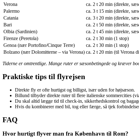
Verona
ca. 2 t 20 min (direkte, sæ
Palermo
ca. 3 t 15 min (direkte, sæ
Catania
ca. 3 t 20 min (direkte, sæ
Bari
ca. 2 t 50 min (direkte, sæ
Olbia (Sardinien)
ca. 2 t 45 min (direkte, sæ
Firenze (Peretola)
ca. 2 t 30 min (1 stop)
Genoa (nær Portofino/Cinque Terre)
ca. 2 t 30 min (1 stop)
Bolzano (nær Dolomitterne – via Verona)
ca. 2 t 20 min (til Verona d
Tiderne er omtrentlige. Mange ruter er sæsonbetingede og kræver booki
Praktiske tips til flyrejsen
Direkte fly er ofte hurtigst og billigst, især uden for højsæson.
Billund tilbyder direkte ruter til flere italienske sommercities (vi
Du skal altid lægge tid til check-in, sikkerhedskontrol og bagage
Hvis du kombinerer med bil, tog eller færge, så tjek forbindelse
FAQ
Hvor hurtigt flyver man fra København til Rom?