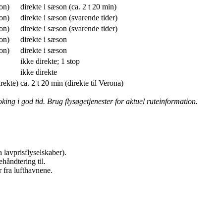
son)
direkte i sæson (ca. 2 t 20 min)
son)
direkte i sæson (svarende tider)
son)
direkte i sæson (svarende tider)
son)
direkte i sæson
son)
direkte i sæson
ikke direkte; 1 stop
ikke direkte
irekte)
ca. 2 t 20 min (direkte til Verona)
ng i god tid. Brug flysøgetjenester for aktuel ruteinformation.
a lavprisflyselskaber).
håndtering til.
r fra lufthavnene.