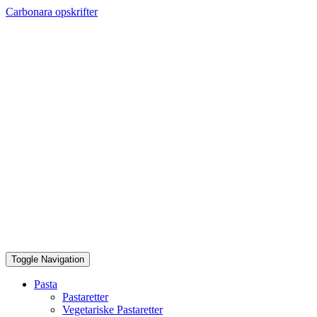
Skip
Carbonara opskrifter
to
content
Toggle Navigation
Pasta
Pastaretter
Vegetariske Pastaretter