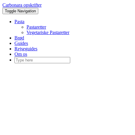
Skip
Carbonara opskrifter
to
Toggle Navigation
content
Pasta
Pastaretter
Vegetariske Pastaretter
Brød
Guides
Rejseguides
Om os