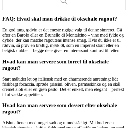
FAQ: Hvad skal man drikke til oksehale ragout?
En god tung rødvin er det eneste rigtige valg til denne simreret. Gå
efter en Barolo eller en Brunello di Montalcino – vine med fylde og
dybde, der kan matche ragoutens intense smag. Hvis du ikke er til
rødvin, så prøv en kraftig, mørk øl, som en imperial stout eller en
belgisk dubbel – begge dele giver en interessant kontrast til retten.
Hvad kan man servere som forret til oksehale
ragout?
Start måltidet let og italiensk med en charmerende anretning: lidt
friskbagt focaccia, sprøde grissini, oliven, parmaskinke og en skål
cremet aioli eller en grøn pesto. Det er enkelt, men elegant – perfekt
til at vække appetitten.
Hvad kan man servere som dessert efter oksehale
ragout?
Afslut aftenen med noget sødt og uimodståeligt. Mit bud er en
klassisk tiramisu – luftig, fyldt med smag af kaffe og kakao, og med