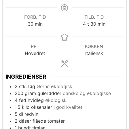
FORB. TID
TILB. TID
minutter
timer
minutter
30
min
4
t
30
min
RET
KØKKEN
Hovedret
Italiensk
INGREDIENSER
2
stk.
løg
Gerne økologisk
200
gram
gulerødder
danske og økologiske
4
fed
hvidløg
økologisk
1.5
kilo
oksehaler
I god kvalitet
5
dl
rødvin
2
dåser
flåede tomater
1
bundt
timian