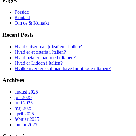
Pages
in
progress
Forside
Kontakt
Om os & Kontakt
Recent Posts
Hvad spiser man juleaften i Italien?
Hvad er et osteria i Italien?
Hvad betaler man med i Italien?
Hvad er Lidoen i Italien?
Hvilke mærker skal man have for at køre i Italien?
Archives
august 2025
juli 2025
juni 2025
maj 2025
april 2025
februar 2025
januar 2025