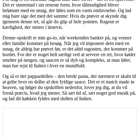
Det er simremad i sin reneste form, hvor tålmodighed bliver
belønnet med en smag, der føles som en varm omfavnelse. Og lad
mig bare sige det med det samme: Hvis du prøver at skynde dig
igennem denne ret, så går du glip af hele pointen. Ragout er
kærlighed, der simrer i timevis.
Denne opskrift er min go-to, når weekenden banker på, og venner
eller familie kommer på besøg. Når jeg vil imponere dem med en
smag, de aldrig har prøvet før, er det altid ragouten, der kommer på
bordet. For der er noget helt særligt ved at servere en ret, hvor kødet
smelter på tungen, og saucen er så dyb og kompleks, at man føler,
man har rejst til Italien i hver en mundfuld.
Og så er der pappardellen – den brede pasta, der nærmest er skabt til
at gribe hver en dråbe af den fyldige sauce. Det er et match made in
heaven, og følger du opskriften nedenfor, lover jeg dig, at du vil
forstå præcis, hvad jeg mener. Så sæt tid af, sæt noget god musik på,
og lad dit køkken fyldes med duften af Italien.