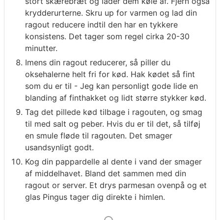
stort skærebræt og lader dem køle af. Fjern også
krydderurterne. Skru up for varmen og lad din
ragout reducere indtil den har en tykkere
konsistens. Det tager som regel cirka 20-30
minutter.
Imens din ragout reducerer, så piller du
oksehalerne helt fri for kød. Hak kødet så fint
som du er til - Jeg kan personligt gode lide en
blanding af finthakket og lidt større stykker kød.
Tag det pillede kød tilbage i ragouten, og smag
til med salt og peber. Hvis du er til det, så tilføj
en smule fløde til ragouten. Det smager
usandsynligt godt.
Kog din pappardelle al dente i vand der smager
af middelhavet. Bland det sammen med din
ragout or server. Et drys parmesan ovenpå og et
glas Pingus tager dig direkte i himlen.