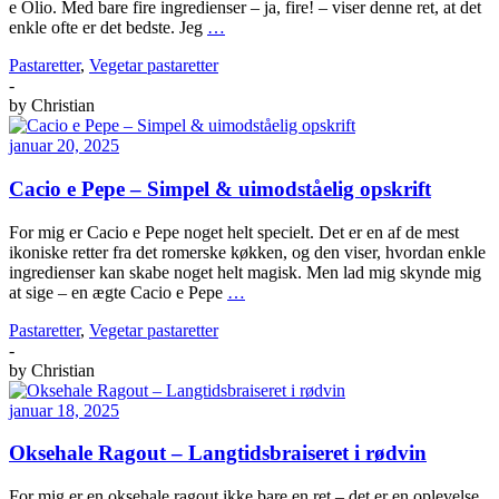
e Olio. Med bare fire ingredienser – ja, fire! – viser denne ret, at det
enkle ofte er det bedste. Jeg
…
Pastaretter
,
Vegetar pastaretter
-
by
Christian
januar 20, 2025
Cacio e Pepe – Simpel & uimodståelig opskrift
For mig er Cacio e Pepe noget helt specielt. Det er en af de mest
ikoniske retter fra det romerske køkken, og den viser, hvordan enkle
ingredienser kan skabe noget helt magisk. Men lad mig skynde mig
at sige – en ægte Cacio e Pepe
…
Pastaretter
,
Vegetar pastaretter
-
by
Christian
januar 18, 2025
Oksehale Ragout – Langtidsbraiseret i rødvin
For mig er en oksehale ragout ikke bare en ret – det er en oplevelse.