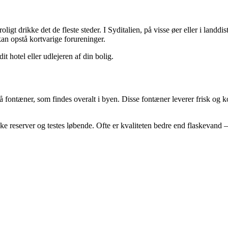
oligt drikke det de fleste steder. I Syditalien, på visse øer eller i land
an opstå kortvarige forureninger.
dit hotel eller udlejeren af din bolig.
 fontæner, som findes overalt i byen. Disse fontæner leverer frisk og k
e reserver og testes løbende. Ofte er kvaliteten bedre end flaskevand –