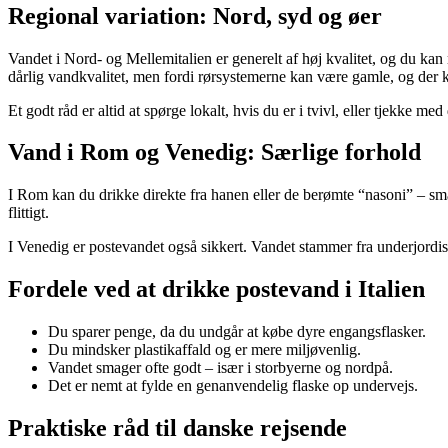
Regional variation: Nord, syd og øer
Vandet i Nord- og Mellemitalien er generelt af høj kvalitet, og du kan r
dårlig vandkvalitet, men fordi rørsystemerne kan være gamle, og der k
Et godt råd er altid at spørge lokalt, hvis du er i tvivl, eller tjekke med 
Vand i Rom og Venedig: Særlige forhold
I Rom kan du drikke direkte fra hanen eller de berømte “nasoni” – små
flittigt.
I Venedig er postevandet også sikkert. Vandet stammer fra underjordisk
Fordele ved at drikke postevand i Italien
Du sparer penge, da du undgår at købe dyre engangsflasker.
Du mindsker plastikaffald og er mere miljøvenlig.
Vandet smager ofte godt – især i storbyerne og nordpå.
Det er nemt at fylde en genanvendelig flaske op undervejs.
Praktiske råd til danske rejsende