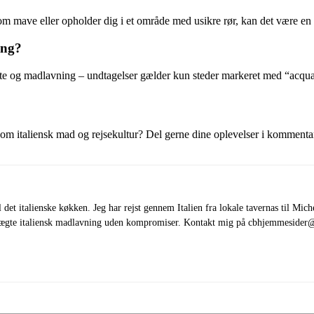
som mave eller opholder dig i et område med usikre rør, kan det være en
ing?
 te og madlavning – undtagelser gælder kun steder markeret med “acqua
 om italiensk mad og rejsekultur? Del gerne dine oplevelser i kommentarfe
 det italienske køkken. Jeg har rejst gennem Italien fra lokale tavernas til Mich
om ægte italiensk madlavning uden kompromiser. Kontakt mig på cbhjemmeside