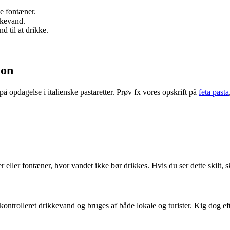
ge fontæner.
skevand.
d til at drikke.
ion
på opdagelse i italienske pastaretter. Prøv fx vores opskrift på
feta pasta
 eller fontæner, hvor vandet ikke bør drikkes. Hvis du ser dette skilt, s
kontrolleret drikkevand og bruges af både lokale og turister. Kig dog eft