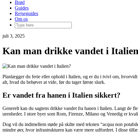
Brød
Guides
Rejseguides
Om os
juli 3, 2025
Kan man drikke vandet i Italie
Planlægger du ferie eller ophold i Italien, og er du i tvivl om, hvorvid
alt, hvad du behøver at vide, før du tager første slurk.
Er vandet fra hanen i Italien sikkert?
Generelt kan du sagtens drikke vandet fra hanen i Italien. Langt de fle
urenheder. I store byer som Rom, Firenze, Milano og Venedig er kvalite
Dog vil du indimellem støde på skilte med teksten “acqua non potabile”.
mindre øer, hvor infrastrukturen kan være mere udfordret. I disse tilf