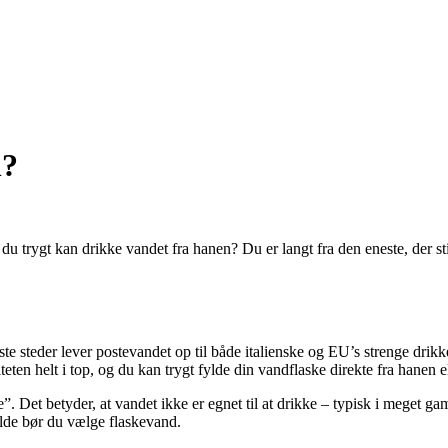
n?
t du trygt kan drikke vandet fra hanen? Du er langt fra den eneste, der s
ste steder lever postevandet op til både italienske og EU’s strenge drikk
ten helt i top, og du kan trygt fylde din vandflaske direkte fra hanen e
 Det betyder, at vandet ikke er egnet til at drikke – typisk i meget gaml
ælde bør du vælge flaskevand.