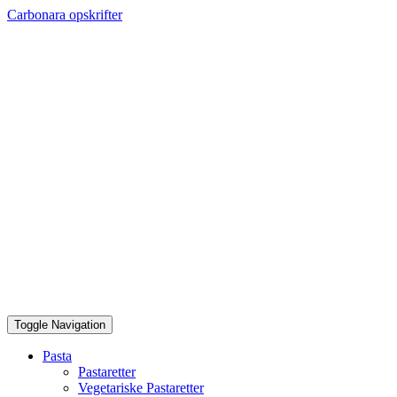
Skip
Carbonara opskrifter
to
content
Toggle Navigation
Pasta
Pastaretter
Vegetariske Pastaretter