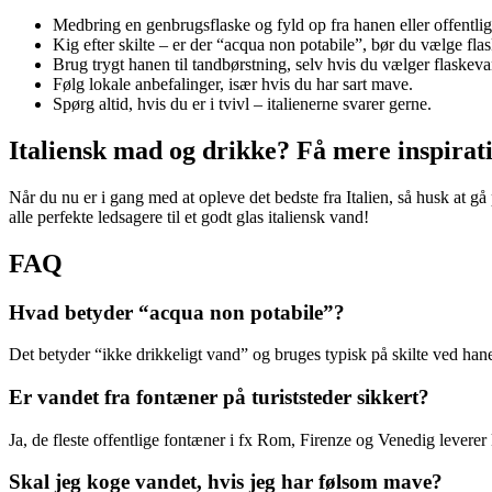
Medbring en genbrugsflaske og fyld op fra hanen eller offentli
Kig efter skilte – er der “acqua non potabile”, bør du vælge fla
Brug trygt hanen til tandbørstning, selv hvis du vælger flaskevan
Følg lokale anbefalinger, især hvis du har sart mave.
Spørg altid, hvis du er i tvivl – italienerne svarer gerne.
Italiensk mad og drikke? Få mere inspirat
Når du nu er i gang med at opleve det bedste fra Italien, så husk at gå 
alle perfekte ledsagere til et godt glas italiensk vand!
FAQ
Hvad betyder “acqua non potabile”?
Det betyder “ikke drikkeligt vand” og bruges typisk på skilte ved haner
Er vandet fra fontæner på turiststeder sikkert?
Ja, de fleste offentlige fontæner i fx Rom, Firenze og Venedig leverer 
Skal jeg koge vandet, hvis jeg har følsom mave?