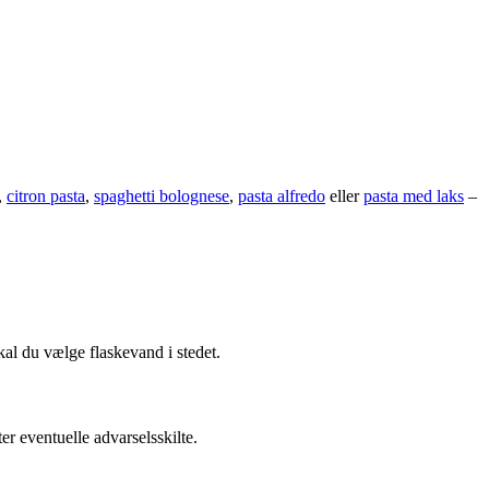
,
citron pasta
,
spaghetti bolognese
,
pasta alfredo
eller
pasta med laks
–
kal du vælge flaskevand i stedet.
er eventuelle advarselsskilte.